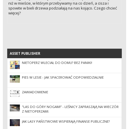
niż w mieście, w którym przebywamy na co dzień, a cisza i
spowite w bieli drzewa podziałają na nas kojąco. Czego chcieć
więcej?
ASSET PUBLISHER
ASSET PUBLISHER
NIETOPERZ WLECIAŁ DO DOMU? BEZ PANIKI!
PIES W LESIE - JAK SPACEROWAĆ ODPOWIEDZIALNIE
ZAWIADOMIENIE
"LAS DO GÓRY NOGAMI” - LEŚNICY ZAPRASZAJĄ NA WIECZÓR
Z NIETOPERZAMI.
JAK LASY PAŃSTWOWE WSPIERAJĄ FINANSE PUBLICZNE?