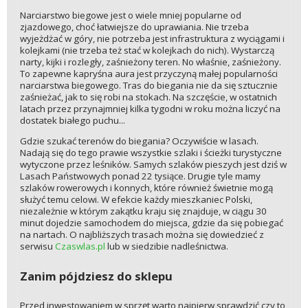
Narciarstwo biegowe jest o wiele mniej popularne od
zjazdowego, choć łatwiejsze do uprawiania. Nie trzeba
wyjeżdżać w góry, nie potrzeba jest infrastruktura z wyciągami i
kolejkami (nie trzeba też stać w kolejkach do nich). Wystarczą
narty, kijki i rozległy, zaśnieżony teren. No właśnie, zaśnieżony.
To zapewne kapryśna aura jest przyczyną małej popularności
narciarstwa biegowego. Tras do biegania nie da się sztucznie
zaśnieżać, jak to się robi na stokach. Na szczęście, w ostatnich
latach przez przynajmniej kilka tygodni w roku można liczyć na
dostatek białego puchu...
Gdzie szukać terenów do biegania? Oczywiście w lasach.
Nadają się do tego prawie wszystkie szlaki i ścieżki turystyczne
wytyczone przez leśników. Samych szlaków pieszych jest dziś w
Lasach Państwowych ponad 22 tysiące. Drugie tyle mamy
szlaków rowerowych i konnych, które również świetnie mogą
służyć temu celowi. W efekcie każdy mieszkaniec Polski,
niezależnie w którym zakątku kraju się znajduje, w ciągu 30
minut dojedzie samochodem do miejsca, gdzie da się pobiegać
na nartach. O najbliższych trasach można się dowiedzieć z
serwisu
Czaswlas.pl
lub w siedzibie nadleśnictwa.
Zanim pójdziesz do sklepu
Przed inwestowaniem w sprzęt warto najpierw sprawdzić czy to