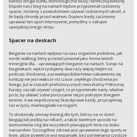
bardzo drogie kurtki, technologiczne bluzy i termiczną bieliznę.
Dopóki nasz bieg na nartach będzie przypominał codzienny
spacer, możemy z powodzeniem używać codziennych ubrań, o
ile będą chroniły przed wiatrem. Dopiero kiedy zaczniemy
uprawiać ten sport intensywnie, pomyślmy o zakupie
specjalistycznego stroju.
Spacer na deskach
Bieganie na nartach wpływa na nasz organizm podobnie, jak
nordic walking, który przecież powstał jako forma letnich
treningów dla… uprawiających bieganie na nartach. Sunąc na
biegówkach, wykorzystujemy dwa razy więcej mięśni niż
podczas chodzenia, a prawdopodobieństwo nabawienia się
kontuzji nie jest większe niż czasie zwykłego chodzenia po
śniegu. Już w czasach prehistorycznych mieszkańcy Północnej
Europy zaczęli używać czegoś, co przypominało narty, właśnie
po to, by ułatwić sobie poruszanie się po pokrytym śniegiem
terenie. A we współczesnej Skandynawii każdy, przynajmniej
raz w życiu, miał biegówki na nogach.
To doskonały zimowy trening dla tych, którzy na co dzień
biegają lub jeżdżą na rolkach, a także świetnym sposób na
wzmocnienie nóg dla wszystkich planujących ferie na stoku
narciarskim. Szczególnie zdrowe jest uprawianie tego sportu w
lesie, gdzie powietrze jest wspaniałe, bez porównania czystsze