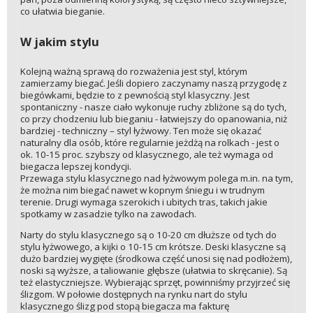
co ułatwia bieganie.
W jakim stylu
Kolejną ważną sprawą do rozważenia jest styl, którym
zamierzamy biegać. Jeśli dopiero zaczynamy naszą przygodę z
biegówkami, będzie to z pewnością styl klasyczny. Jest
spontaniczny - nasze ciało wykonuje ruchy zbliżone są do tych,
co przy chodzeniu lub bieganiu - łatwiejszy do opanowania, niż
bardziej - techniczny – styl łyżwowy. Ten może się okazać
naturalny dla osób, które regularnie jeżdżą na rolkach - jest o
ok. 10-15 proc. szybszy od klasycznego, ale też wymaga od
biegacza lepszej kondycji.
Przewaga stylu klasycznego nad łyżwowym polega m.in. na tym,
że można nim biegać nawet w kopnym śniegu i w trudnym
terenie. Drugi wymaga szerokich i ubitych tras, takich jakie
spotkamy w zasadzie tylko na zawodach.
Narty do stylu klasycznego są o 10-20 cm dłuższe od tych do
stylu łyżwowego, a kijki o 10-15 cm krótsze. Deski klasyczne są
dużo bardziej wygięte (środkowa część unosi się nad podłożem),
noski są wyższe, a taliowanie głębsze (ułatwia to skręcanie). Są
też elastyczniejsze. Wybierając sprzęt, powinniśmy przyjrzeć się
ślizgom. W połowie dostępnych na rynku nart do stylu
klasycznego ślizg pod stopą biegacza ma fakturę