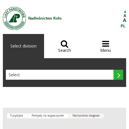
Skip to Content
A
A
Nadleśnictwo Koło
A
PL


Select division
Search
Menu

Turystyka
Pomysły na wypoczynek
Narciarstwo biegowe