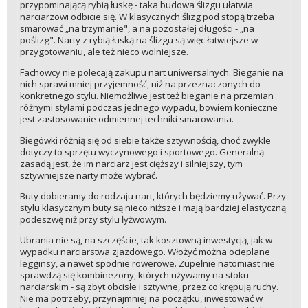
przypominającą rybią łuskę - taka budowa ślizgu ułatwia
narciarzowi odbicie się. W klasycznych ślizg pod stopą trzeba
smarować „na trzymanie", a na pozostałej długości - „na
poślizg". Narty z rybią łuską na ślizgu są więc łatwiejsze w
przygotowaniu, ale też nieco wolniejsze.
Fachowcy nie polecają zakupu nart uniwersalnych. Bieganie na
nich sprawi mniej przyjemność, niż na przeznaczonych do
konkretnego stylu. Niemożliwe jest też bieganie na przemian
różnymi stylami podczas jednego wypadu, bowiem konieczne
jest zastosowanie odmiennej techniki smarowania.
Biegówki różnią się od siebie także sztywnością, choć zwykle
dotyczy to sprzętu wyczynowego i sportowego. Generalną
zasadą jest, że im narciarz jest cięższy i silniejszy, tym
sztywniejsze narty może wybrać.
Buty dobieramy do rodzaju nart, których będziemy używać. Przy
stylu klasycznym buty są nieco niższe i mają bardziej elastyczną
podeszwę niż przy stylu łyżwowym.
Ubrania nie są, na szczęście, tak kosztowną inwestycją, jak w
wypadku narciarstwa zjazdowego. Włożyć można ocieplane
legginsy, a nawet spodnie rowerowe. Zupełnie natomiast nie
sprawdzą się kombinezony, których używamy na stoku
narciarskim - są zbyt obcisłe i sztywne, przez co krępują ruchy.
Nie ma potrzeby, przynajmniej na początku, inwestować w