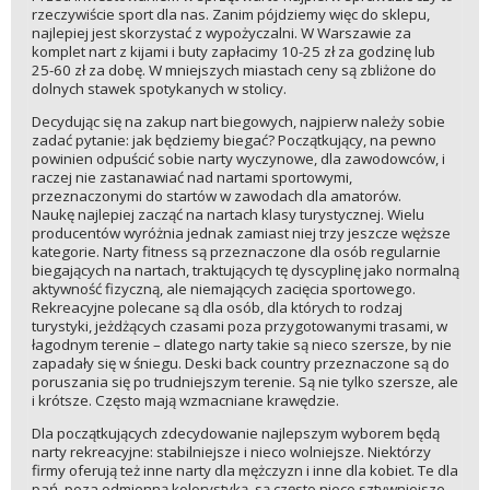
rzeczywiście sport dla nas. Zanim pójdziemy więc do sklepu,
najlepiej jest skorzystać z wypożyczalni. W Warszawie za
komplet nart z kijami i buty zapłacimy 10-25 zł za godzinę lub
25-60 zł za dobę. W mniejszych miastach ceny są zbliżone do
dolnych stawek spotykanych w stolicy.
Decydując się na zakup nart biegowych, najpierw należy sobie
zadać pytanie: jak będziemy biegać? Początkujący, na pewno
powinien odpuścić sobie narty wyczynowe, dla zawodowców, i
raczej nie zastanawiać nad nartami sportowymi,
przeznaczonymi do startów w zawodach dla amatorów.
Naukę najlepiej zacząć na nartach klasy turystycznej. Wielu
producentów wyróżnia jednak zamiast niej trzy jeszcze węższe
kategorie. Narty fitness są przeznaczone dla osób regularnie
biegających na nartach, traktujących tę dyscyplinę jako normalną
aktywność fizyczną, ale niemających zacięcia sportowego.
Rekreacyjne polecane są dla osób, dla których to rodzaj
turystyki, jeżdżących czasami poza przygotowanymi trasami, w
łagodnym terenie – dlatego narty takie są nieco szersze, by nie
zapadały się w śniegu. Deski back country przeznaczone są do
poruszania się po trudniejszym terenie. Są nie tylko szersze, ale
i krótsze. Często mają wzmacniane krawędzie.
Dla początkujących zdecydowanie najlepszym wyborem będą
narty rekreacyjne: stabilniejsze i nieco wolniejsze. Niektórzy
firmy oferują też inne narty dla mężczyzn i inne dla kobiet. Te dla
pań, poza odmienną kolorystyką, są często nieco sztywniejsze,